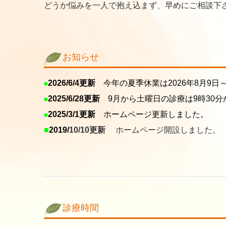
どうか悩みを一人で抱え込まず、早めにご相談下
お知らせ
2026/6/4更新
今年の
夏季休業は2026年8月9日
■
2025/6/28更新
9月から土曜日の診療は9時30分
■
2025/3/1更新
ホームページ更新しました。
■
■
2019/
10/10更新
ホームページ開設しました。
診療時間